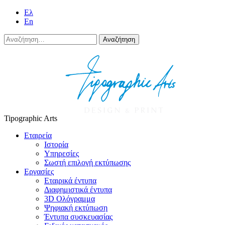
Eλ
En
Αναζήτηση
για:
Tipographic Arts
Εταιρεία
Ιστορία
Υπηρεσίες
Σωστή επιλογή εκτύπωσης
Εργασίες
Εταιρικά έντυπα
Διαφημιστικά έντυπα
3D Ολόγραμμα
Ψηφιακή εκτύπωση
Έντυπα συσκευασίας