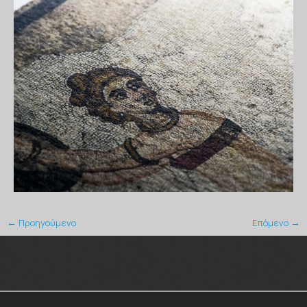
← Προηγούμενο
Επόμενο →