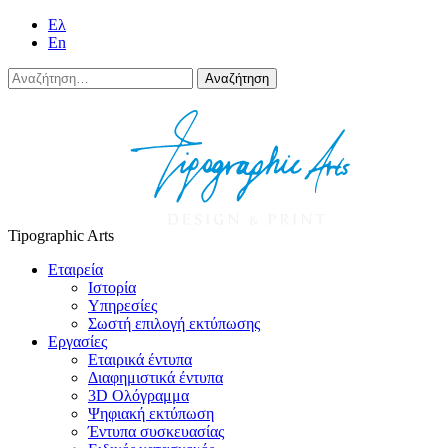
Eλ
En
Αναζήτηση
για:
Tipographic Arts
Εταιρεία
Ιστορία
Υπηρεσίες
Σωστή επιλογή εκτύπωσης
Εργασίες
Εταιρικά έντυπα
Διαφημιστικά έντυπα
3D Ολόγραμμα
Ψηφιακή εκτύπωση
Έντυπα συσκευασίας