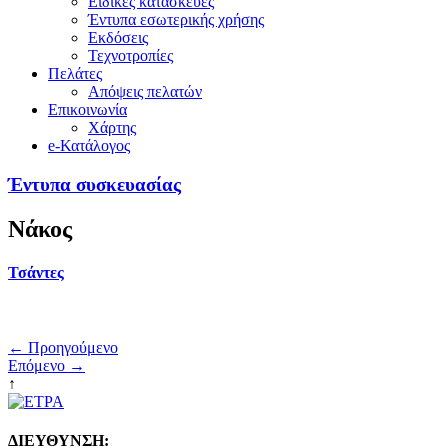
Ειδικές κατασκευές
Έντυπα εσωτερικής χρήσης
Εκδόσεις
Τεχνοτροπίες
Πελάτες
Απόψεις πελατών
Επικοινωνία
Χάρτης
e-Κατάλογος
Έντυπα συσκευασίας
Νάκος
Τσάντες
← Προηγούμενο
Επόμενο →
↑
ΔΙΕΥΘΥΝΣΗ: