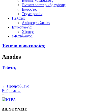
Ειδικές κατασκευές
Έντυπα εσωτερικής χρήσης
Εκδόσεις
Τεχνοτροπίες
Πελάτες
Απόψεις πελατών
Επικοινωνία
Χάρτης
e-Κατάλογος
Έντυπα συσκευασίας
Anodos
Τσάντες
← Προηγούμενο
Επόμενο →
↑
ΔΙΕΥΘΥΝΣΗ: