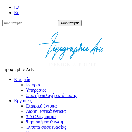
Eλ
En
Αναζήτηση
για:
Tipographic Arts
Εταιρεία
Ιστορία
Υπηρεσίες
Σωστή επιλογή εκτύπωσης
Εργασίες
Εταιρικά έντυπα
Διαφημιστικά έντυπα
3D Ολόγραμμα
Ψηφιακή εκτύπωση
Έντυπα συσκευασίας