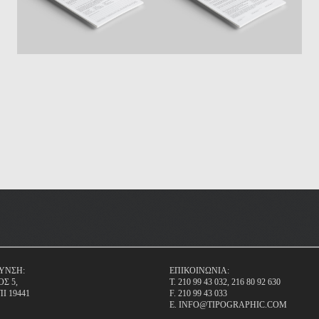
ΥΝΣΗ:
ΕΠΙΚΟΙΝΩΝΙΑ:
Σ 5,
T. 210 99 43 032, 216 80 92 630
Ι 19441
F. 210 99 43 033
E.
INFO@TIPOGRAPHIC.COM