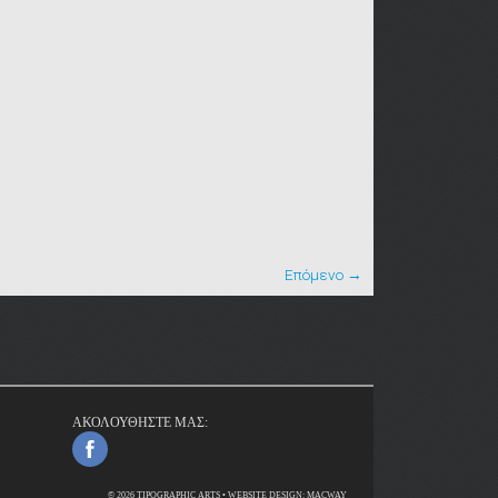
Επόμενο →
ΑΚΟΛΟΥΘΗΣΤΕ ΜΑΣ:
© 2026 TIPOGRAPHIC ARTS • WEBSITE DESIGN:
MACWAY