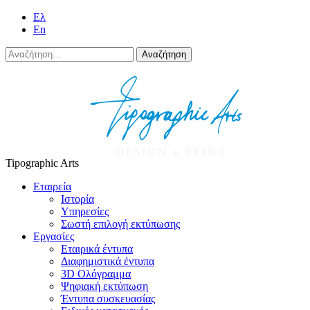
Eλ
En
Αναζήτηση
για:
Tipographic Arts
Εταιρεία
Ιστορία
Υπηρεσίες
Σωστή επιλογή εκτύπωσης
Εργασίες
Εταιρικά έντυπα
Διαφημιστικά έντυπα
3D Ολόγραμμα
Ψηφιακή εκτύπωση
Έντυπα συσκευασίας