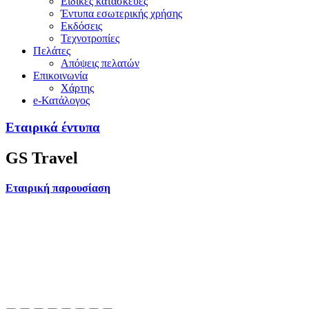
Ειδικές κατασκευές
Έντυπα εσωτερικής χρήσης
Εκδόσεις
Τεχνοτροπίες
Πελάτες
Απόψεις πελατών
Επικοινωνία
Χάρτης
e-Κατάλογος
Εταιρικά έντυπα
GS Travel
Εταιρική παρουσίαση